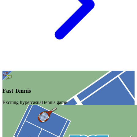
Fast Tennis
Exciting hypercasual tennis game