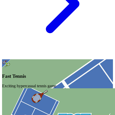
Fast Tennis
Exciting hypercasual tennis game