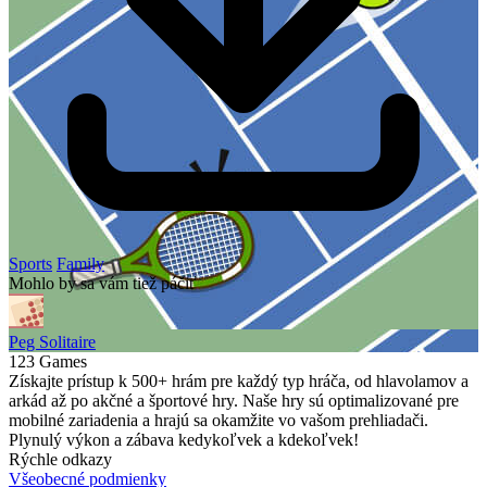
Sports
Family
Mohlo by sa vám tiež páčiť
Peg Solitaire
123 Games
Získajte prístup k 500+ hrám pre každý typ hráča, od hlavolamov a
arkád až po akčné a športové hry. Naše hry sú optimalizované pre
mobilné zariadenia a hrajú sa okamžite vo vašom prehliadači.
Plynulý výkon a zábava kedykoľvek a kdekoľvek!
Rýchle odkazy
Všeobecné podmienky