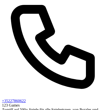
+35227860622
123 Games
Zugriff auf 500+ Spiele für alle Spielertypen, von Puzzles und