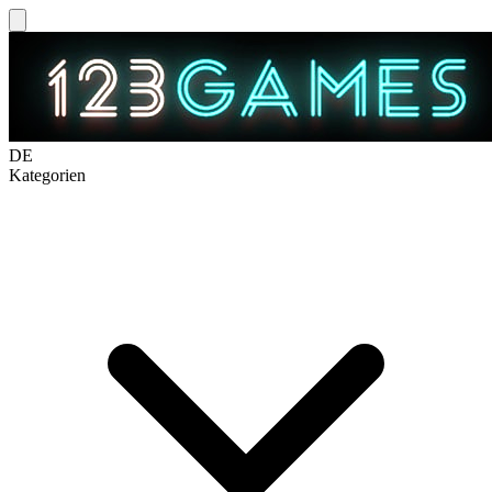
DE
Kategorien