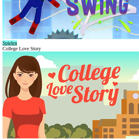
Spielen
College Love Story