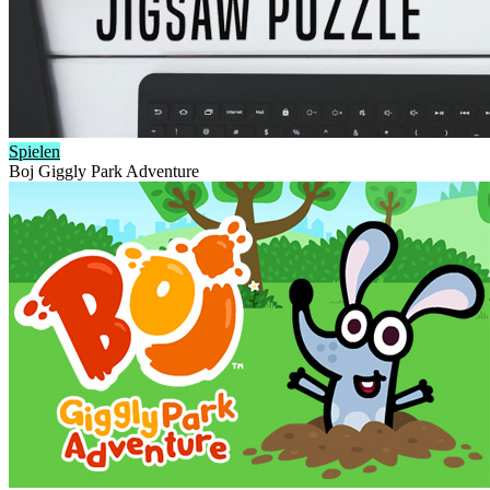
Spielen
Boj Giggly Park Adventure