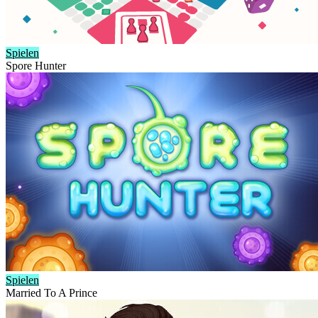
Spielen
Spore Hunter
Spielen
Married To A Prince