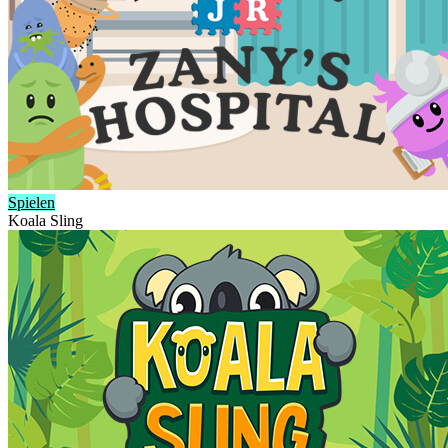
Spielen
Koala Sling