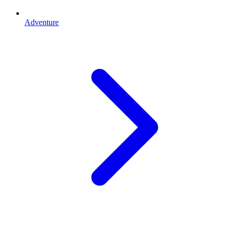
Adventure