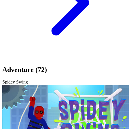
Adventure (72)
Spidey Swing