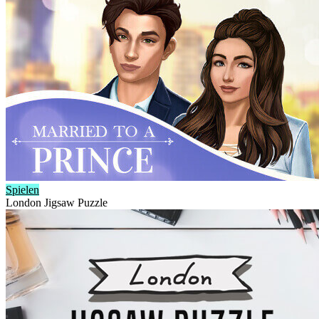
Spielen
London Jigsaw Puzzle