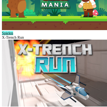
Spielen
X-Trench Run