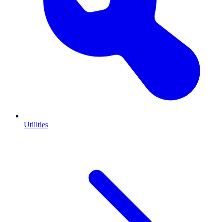
Utilities