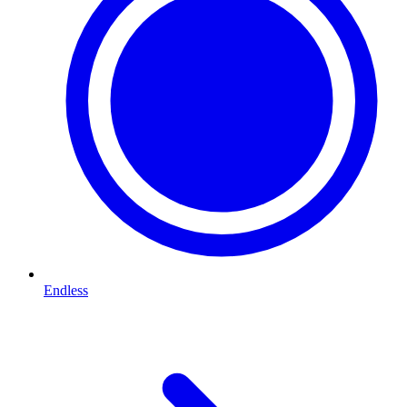
Endless