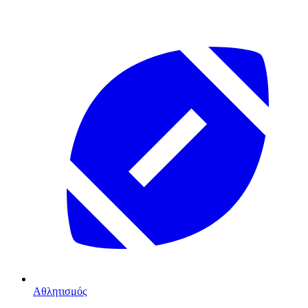
Αθλητισμός