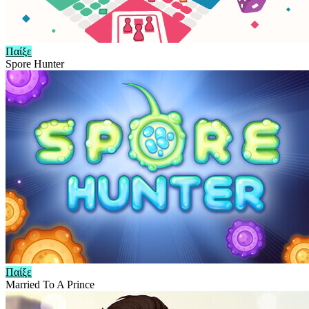
Παίξε
Spore Hunter
Παίξε
Married To A Prince