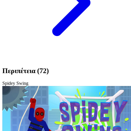
Περιπέτεια (72)
Spidey Swing