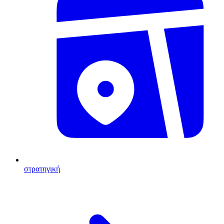
στρατηγική