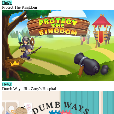
Παίξε
Protect The Kingdom
Παίξε
Dumb Ways JR - Zany's Hospital