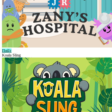
Παίξε
Koala Sling