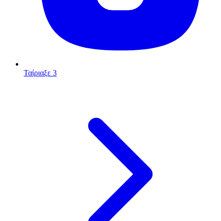
Ταίριαξε 3