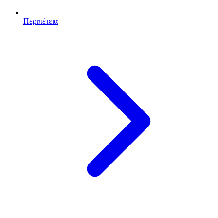
Περιπέτεια