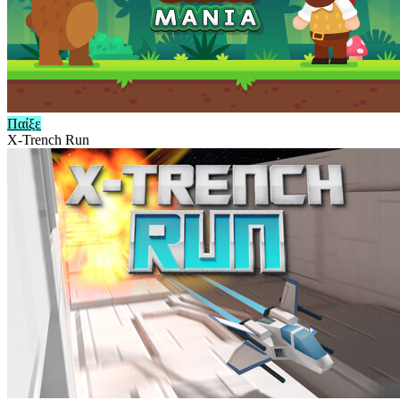
Παίξε
X-Trench Run