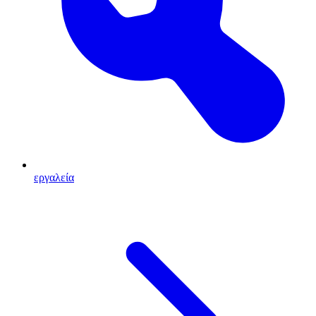
εργαλεία