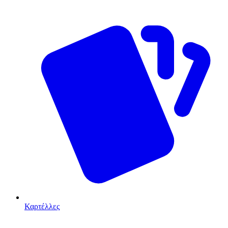
Καρτέλλες