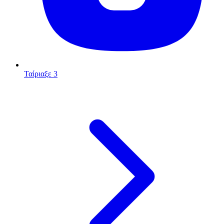
Ταίριαξε 3