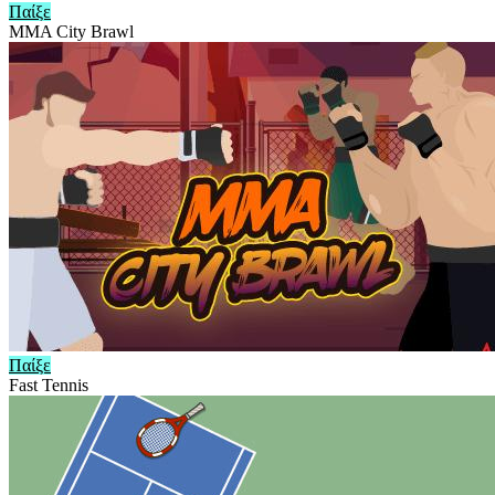
Παίξε
MMA City Brawl
Παίξε
Fast Tennis