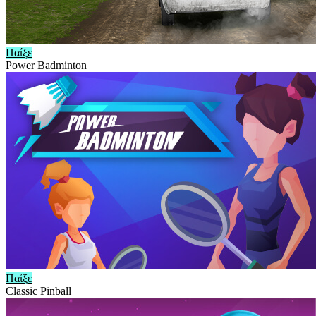
Παίξε
Power Badminton
Παίξε
Classic Pinball