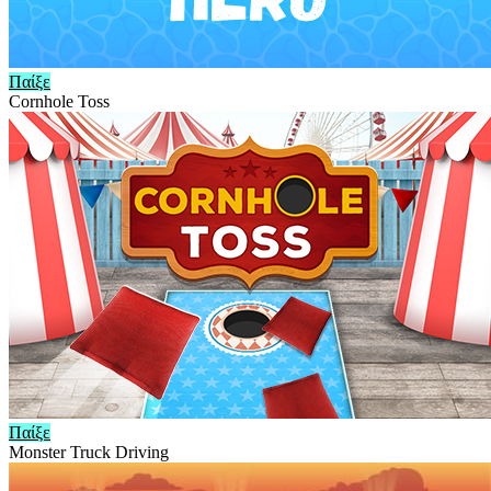
Παίξε
Cornhole Toss
Παίξε
Monster Truck Driving