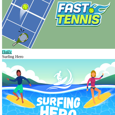
Παίξε
Surfing Hero