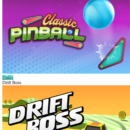
Παίξε
Drift Boss