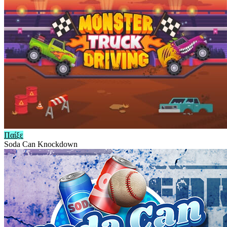
Παίξε
Soda Can Knockdown