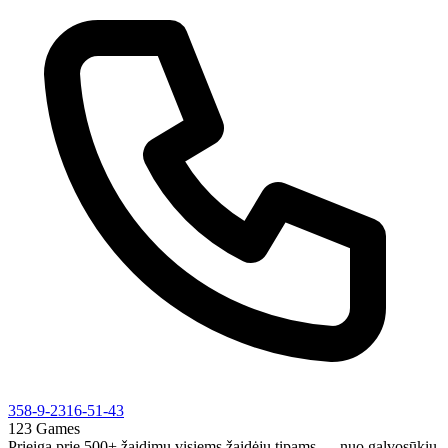
358-9-2316-51-43
123 Games
Prieiga prie 500+ žaidimų visiems žaidėjų tipams — nuo galvosūkių