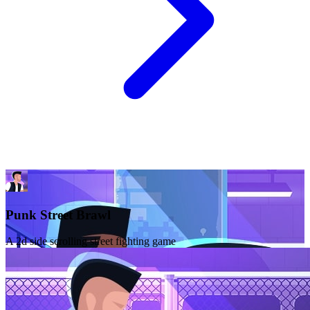
Punk Street Brawl
A 2d side scrolling street fighting game