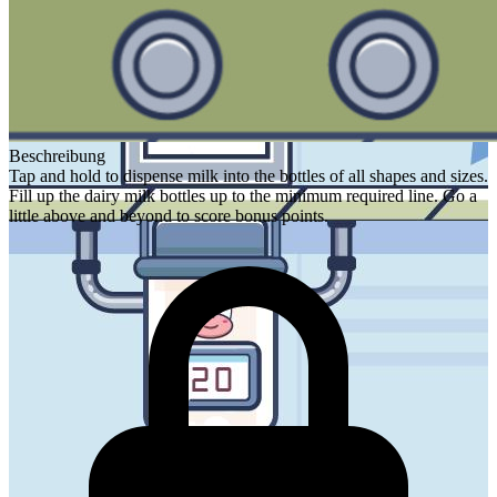
Beschreibung
Tap and hold to dispense milk into the bottles of all shapes and sizes.
Fill up the dairy milk bottles up to the minimum required line. Go a
little above and beyond to score bonus points.