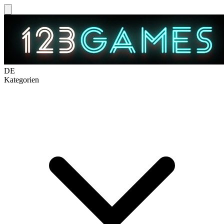
DE
Kategorien