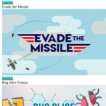
Spielen
Evade the Missile
Spielen
Bug Slice Frenzy