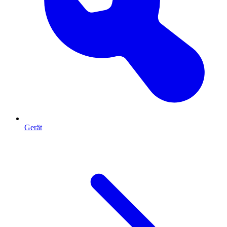
Gerät