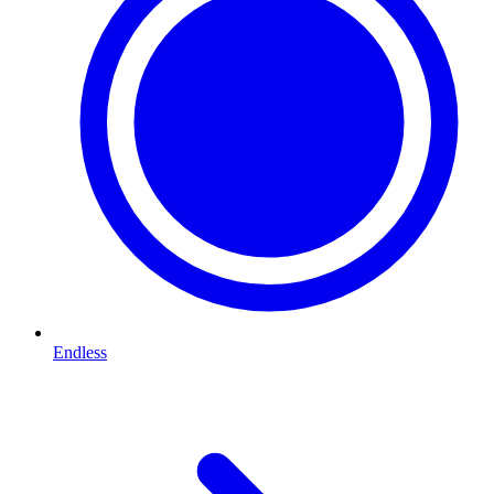
Endless