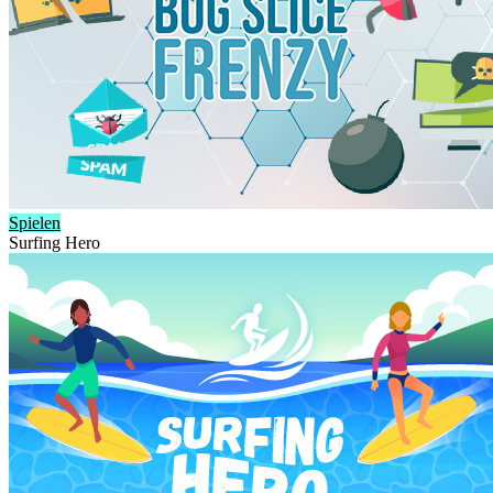
Spielen
Surfing Hero