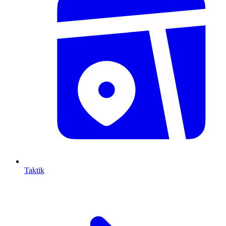
Taktik