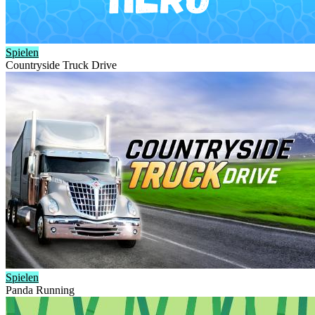
Spielen
Countryside Truck Drive
Spielen
Panda Running