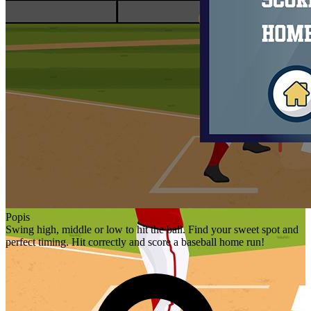
Popis
Swing high, middle or low to hit the ball. Find your sweet spot and
perfect timing. Hit correctly and score a baseball home run!