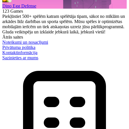
Dino Egg Defense
123 Games
Piekļūstiet 500+ spēlēm katram spēlētāja tipam, sākot no mīklām un
arkādes līdz darbības un sporta spēlēm. Mūsu spēles ir optimizētas
mobilajām ierīcēm un tiek atskaņotas uzreiz jūsu pārlūkprogrammā.
Gluda veiktspēja un izklaide jebkurā laikā, jebkurā vietā!
Ātrās saites
Noteikumi un nosacījumi
Privātuma politika
Kontaktinformācija
Sazinieties ar mums