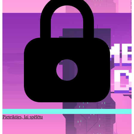
Pieteikties, lai spēlētu