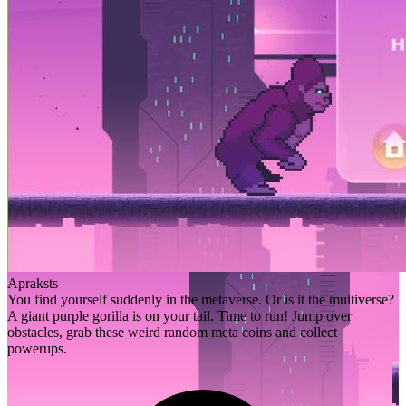
Apraksts
You find yourself suddenly in the metaverse. Or is it the multiverse?
A giant purple gorilla is on your tail. Time to run! Jump over
obstacles, grab these weird random meta coins and collect
powerups.