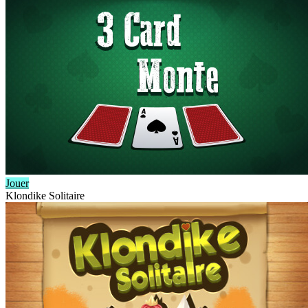
Jouer
Klondike Solitaire