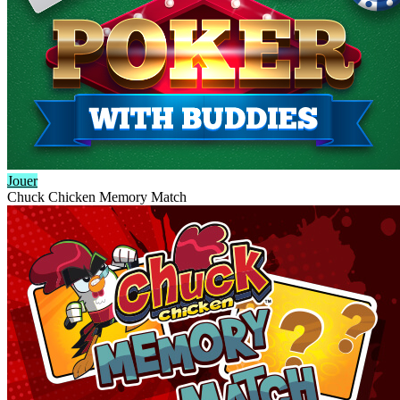
Jouer
Chuck Chicken Memory Match