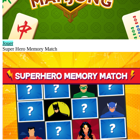
Jouer
Super Hero Memory Match