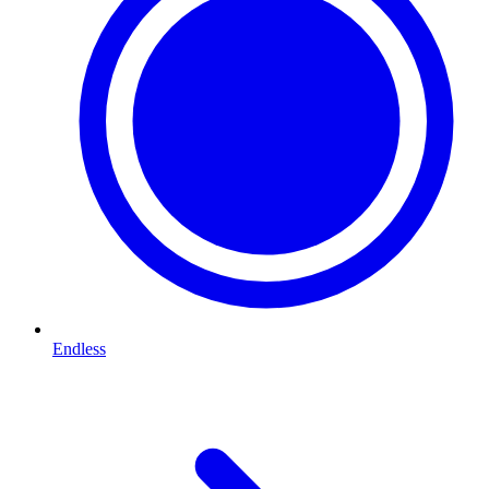
Endless