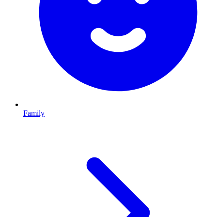
Family