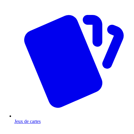
Jeux de cartes