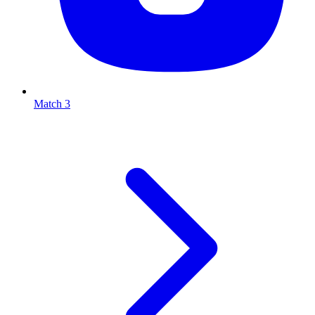
Match 3