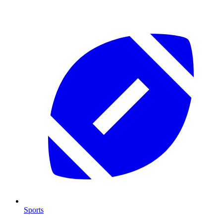
Sports