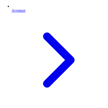
Aventure