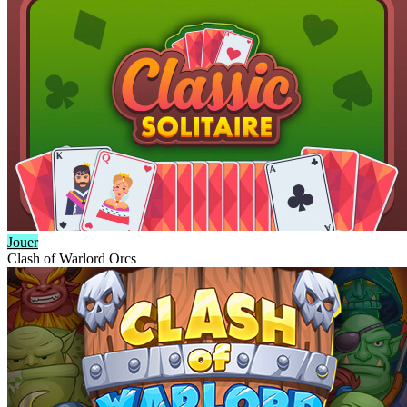
Jouer
Clash of Warlord Orcs