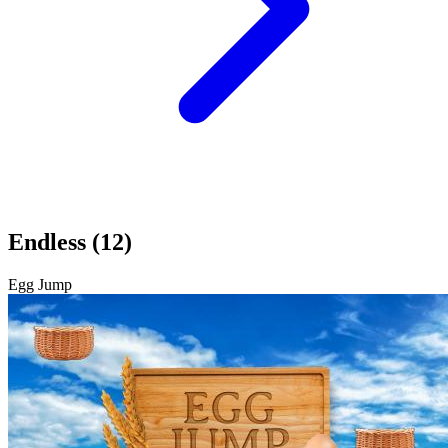
Endless (12)
Egg Jump