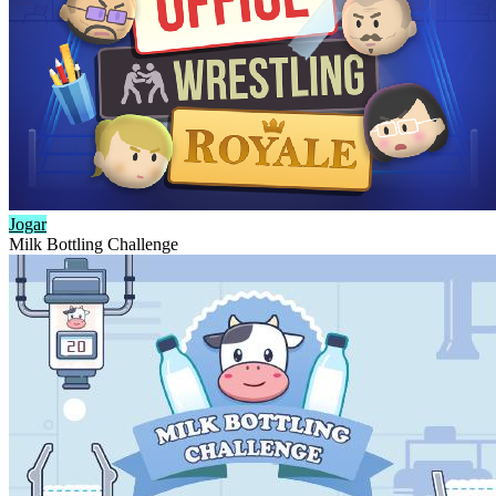
Jogar
Milk Bottling Challenge