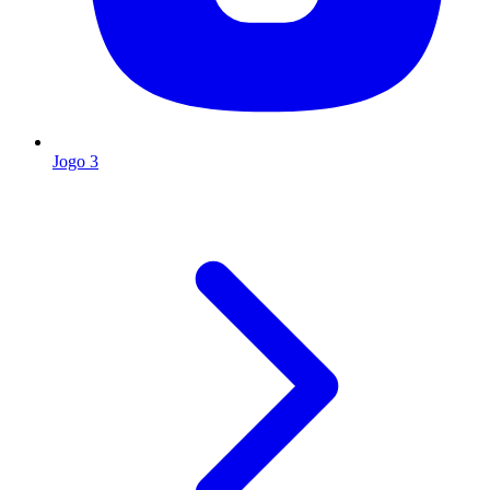
Jogo 3