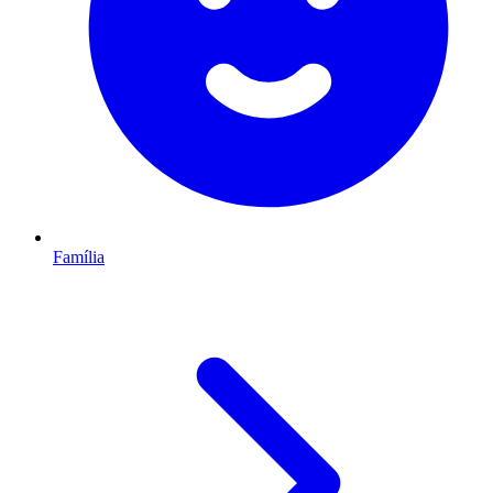
Família