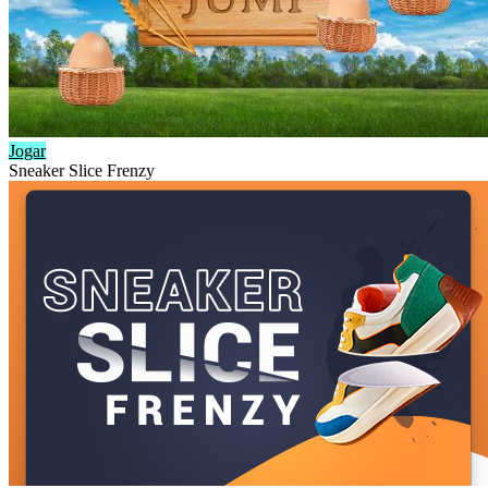
Jogar
Sneaker Slice Frenzy