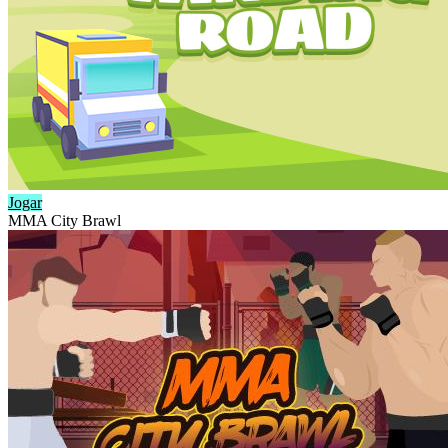
Jogar
MMA City Brawl