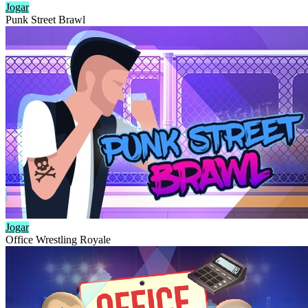
Jogar
Punk Street Brawl
Jogar
Office Wrestling Royale